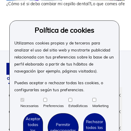
¿Cómo sé si debo cambiar mi cepillo dental?
Lo que comes afecta 
Política de cookies
Ver todo
Utilizamos cookies propias y de terceros para
analizar el uso del sitio web y mostrarte publicidad
relacionada con tus preferencias sobre la base de un
perfil elaborado a partir de tus hábitos de
navegación (por ejemplo, páginas visitadas).
Puedes aceptar o rechazar todas las cookies, o
configurarlas según tus preferencias.
Facebook
Instagram
Linkedin
Youtube
Corporativo
Necesarias
Preferencias
Estadísticas
Marketing
Contacto y soporte
Aceptar
Rechazar
todas
Permitir
todas las
Aviso legal y Privacidad
las
seleccionadas