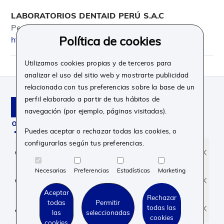
LABORATORIOS DENTAID PERÚ S.A.C
Perú
Política de cookies
http://www.dentaid.pe
Utilizamos cookies propias y de terceros para
analizar el uso del sitio web y mostrarte publicidad
relacionada con tus preferencias sobre la base de un
perfil elaborado a partir de tus hábitos de
navegación (por ejemplo, páginas visitadas).
Puedes aceptar o rechazar todas las cookies, o
configurarlas según tus preferencias.
Facebook
Instagram
Linkedin
Youtube
Corporativo
Necesarias
Preferencias
Estadísticas
Marketing
Contacto y soporte
Aceptar
Rechazar
todas
Permitir
todas las
Aviso legal y Privacidad
las
seleccionadas
cookies
cookies