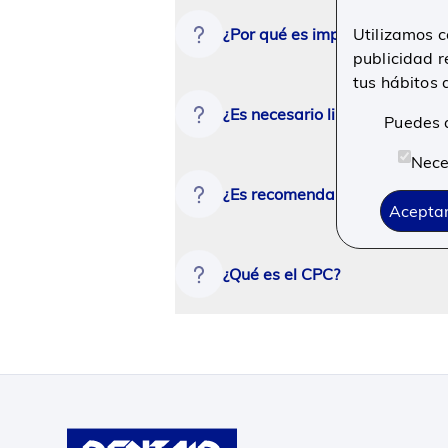
¿Por qué es importante limpia
Utilizamos c
publicidad r
tus hábitos 
¿Es necesario limpiar entre los
Puedes a
Nece
¿Es recomendable usar colutor
Aceptar
¿Qué es el CPC?