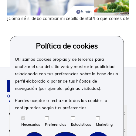
5 min
¿Cómo sé si debo cambiar mi cepillo dental?
Lo que comes afecta 
Política de cookies
Ver todo
Utilizamos cookies propias y de terceros para
analizar el uso del sitio web y mostrarte publicidad
relacionada con tus preferencias sobre la base de un
perfil elaborado a partir de tus hábitos de
navegación (por ejemplo, páginas visitadas).
Puedes aceptar o rechazar todas las cookies, o
configurarlas según tus preferencias.
Facebook
Instagram
Linkedin
Youtube
Corporativo
Necesarias
Preferencias
Estadísticas
Marketing
Contacto y soporte