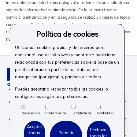
impecable de un defecto mucogingival alrededor de un implante con
signos de enfermedad periimplantaria. En la primera fase se
controló la inflamación y en la segunda se realizó un injerto de tejido
conectivo mediante la combinación de una técnica en sobre y en
túnel. Los resultados postoperatorios iniciales y la evolución del caso
Política de cookies
hasta los tres años confirman el éxito del procedimiento.
Utilizamos cookies propias y de terceros para
analizar el uso del sitio web y mostrarte publicidad
relacionada con tus preferencias sobre la base de un
perfil elaborado a partir de tus hábitos de
navegación (por ejemplo, páginas visitadas).
Puedes aceptar o rechazar todas las cookies, o
configurarlas según tus preferencias.
Facebook
Instagram
Linkedin
Youtube
Corporativo
Necesarias
Preferencias
Estadísticas
Marketing
Contacto y soporte
Aceptar
Rechazar
todas
Permitir
todas las
Aviso legal y Privacidad